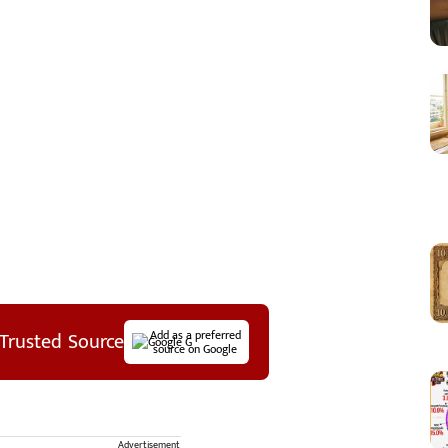
Trusted Source
Add as a preferred
source on Google
Advertisement