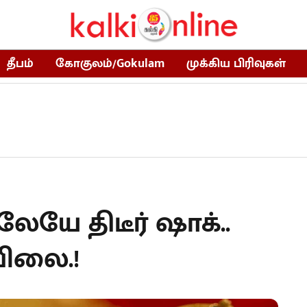
தீபம்
கோகுலம்/Gokulam
முக்கிய பிரிவுகள்
ேயே திடீர் ஷாக்..
விலை.!