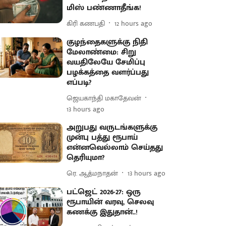
மிஸ் பண்ணாதீங்க!
கிரி கணபதி
12 hours ago
குழந்தைகளுக்கு நிதி
மேலாண்மை: சிறு
வயதிலேயே சேமிப்பு
பழக்கத்தை வளர்ப்பது
எப்படி?
ஜெயகாந்தி மகாதேவன்
13 hours ago
அறுபது வருடங்களுக்கு
முன்பு பத்து ரூபாய்
என்னவெல்லாம் செய்தது
தெரியுமா?
ரெ. ஆத்மநாதன்
13 hours ago
பட்ஜெட் 2026-27: ஒரு
ரூபாயின் வரவு, செலவு
கணக்கு இதுதான்..!