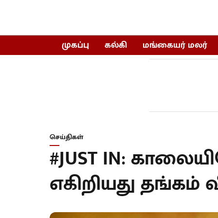
முகப்பு
கல்கி
மங்கையர் மலர்
செய்திகள்
#JUST IN: காலையில
எகிறியது தங்கம் 