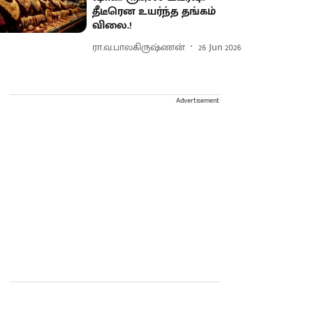
தீடீரென உயர்ந்த தங்கம்
விலை.!
ரா.வ.பாலகிருஷ்ணன்
26 Jun 2026
Advertisement