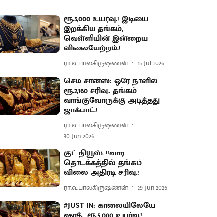
ரூ.5,000 உயர்வு.! இடியை
இறக்கிய தங்கம்,
வெள்ளியின் இன்றைய
விலையேற்றம்.!
ரா.வ.பாலகிருஷ்ணன்
15 Jul 2026
செம சான்ஸ்: ஒரே நாளில்
ரூ.2,160 சரிவு.. தங்கம்
வாங்குவோருக்கு அடித்தது
ஜாக்பாட்.!
ரா.வ.பாலகிருஷ்ணன்
30 Jun 2026
குட் நியூஸ்..!!வார
தொடக்கத்தில் தங்கம்
விலை அதிரடி சரிவு.!
ரா.வ.பாலகிருஷ்ணன்
29 Jun 2026
#JUST IN: காலையிலேயே
ஷாக்.. ரூ.5,000 உயர்வு.!