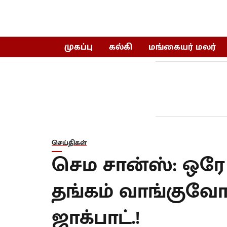
முகப்பு
கல்கி
மங்கையர் மலர்
செய்திகள்
செம சான்ஸ்: ஒரே நா
தங்கம் வாங்குவோர
ஜாக்பாட்.!