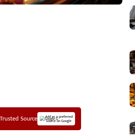
Trusted Source
Add as a preferred
source on Google