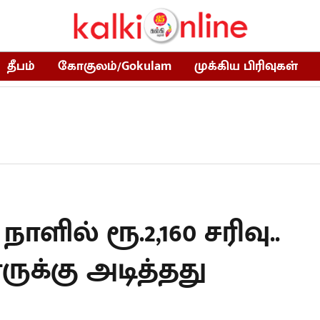
தீபம்
கோகுலம்/Gokulam
முக்கிய பிரிவுகள்
ளில் ரூ.2,160 சரிவு..
ுக்கு அடித்தது