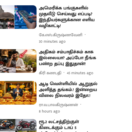
அமெரிக்க பங்குகளில்
முதலீடு செய்வது எப்படி?
இந்தியர்களுக்கான எளிய
வழிகாட்டி!
கே.எஸ்.கிருஷ்ணவேனி
30 minutes ago
அதிகம் சம்பாதிச்சும் காசு
இல்லையா? அப்போ நீங்க
பண்ற தப்பு இதுதான்!
கிரி கணபதி
45 minutes ago
ஆடி வெள்ளியில் ஆறுதல்
அளித்த தங்கம்.! இன்றைய
விலை நிலவரம் இதோ.!
ரா.வ.பாலகிருஷ்ணன்
8 hours ago
ரூ.2 லட்சத்திற்குள்
கிடைக்கும் டாப் 5