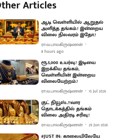
ther Articles
ஆடி வெள்ளியில் ஆறுதல்
அளித்த தங்கம்.! இன்றைய
விலை நிலவரம் இதோ.!
ரா.வ.பாலகிருஷ்ணன்
8 hours ago
ரூ.5,000 உயர்வு.! இடியை
இறக்கிய தங்கம்,
வெள்ளியின் இன்றைய
விலையேற்றம்.!
ரா.வ.பாலகிருஷ்ணன்
15 Jul 2026
குட் நியூஸ்..!!வார
தொடக்கத்தில் தங்கம்
விலை அதிரடி சரிவு.!
ரா.வ.பாலகிருஷ்ணன்
29 Jun 2026
#JUST IN: காலையிலேயே