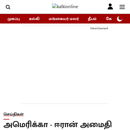
முகப்பு
கல்கி
மங்கையர் மலர்
தீபம்
கோகுலம்/Go
Advertisement
செய்திகள்
அமெரிக்கா - ஈரான் அமைதி