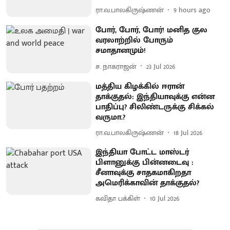
ரா.வ.பாலகிருஷ்ணன்
9 hours ago
போர், போர், போர்! மனித குல
வரலாற்றில் போரும்
சமாதானமும்!
ச. நாகராஜன்
23 Jul 2026
மத்திய கிழக்கில் ஈரான்
தாக்குதல்: இந்தியாவுக்கு என்ன
பாதிப்பு? சிலிண்டருக்கு சிக்கல்
வருமா.?
ரா.வ.பாலகிருஷ்ணன்
18 Jul 2026
இந்தியா போட்ட மாஸ்டர்
பிளானுக்கு பின்னடைவு :
சீனாவுக்கு சாதகமாகிறதா
அமெரிக்காவின் தாக்குதல்?
கவிதா பக்கிள்
10 Jul 2026