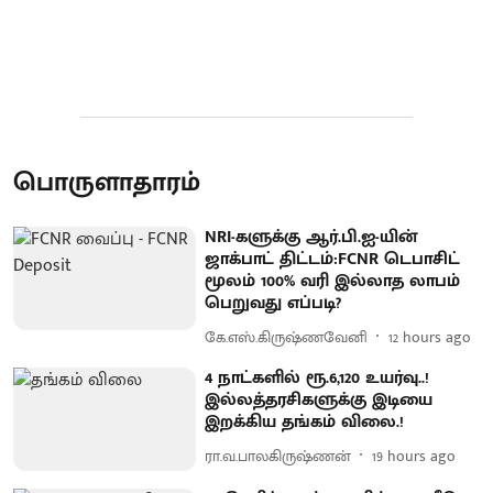
பொருளாதாரம்
NRI-களுக்கு ஆர்.பி.ஐ-யின்
ஜாக்பாட் திட்டம்:FCNR டெபாசிட்
மூலம் 100% வரி இல்லாத லாபம்
பெறுவது எப்படி?
கே.எஸ்.கிருஷ்ணவேனி
12 hours ago
4 நாட்களில் ரூ.6,120 உயர்வு..!
இல்லத்தரசிகளுக்கு இடியை
இறக்கிய தங்கம் விலை.!
ரா.வ.பாலகிருஷ்ணன்
19 hours ago