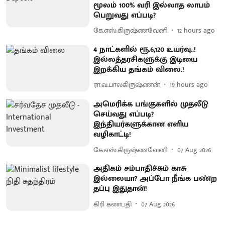
மூலம் 100% வரி இல்லாத லாபம்
பெறுவது எப்படி?
கே.எஸ்.கிருஷ்ணவேனி
12 hours ago
4 நாட்களில் ரூ.6,120 உயர்வு..!
இல்லத்தரசிகளுக்கு இடியை
இறக்கிய தங்கம் விலை.!
ரா.வ.பாலகிருஷ்ணன்
19 hours ago
அமெரிக்க பங்குகளில் முதலீடு
செய்வது எப்படி?
இந்தியர்களுக்கான எளிய
வழிகாட்டி!
கே.எஸ்.கிருஷ்ணவேனி
07 Aug 2026
அதிகம் சம்பாதிச்சும் காசு
இல்லையா? அப்போ நீங்க பண்ற
தப்பு இதுதான்!
கிரி கணபதி
07 Aug 2026