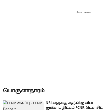
Advertisement
பொருளாதாரம்
NRI-களுக்கு ஆர்.பி.ஐ-யின்
ஜாக்பாட் திட்டம்:FCNR டெபாசிட்