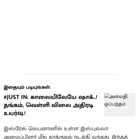
இதையும் படியுங்கள்:
#JUST IN: காலையிலேயே ஷாக்..!
தங்கம், வெள்ளி விலை அதிரடி
உயர்வு.!
இஸ்ரேல் லெபனானில் உள்ள இஸ்புல்லா
அமைப்பினர் மீது தாக்குதல் நடத்தி வந்தது. இந்தத்