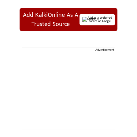
Add KalkiOnline As A
Add as a preferred
source on Google
Trusted Source
Advertisement