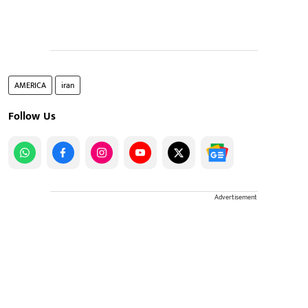
AMERICA
iran
Follow Us
Advertisement