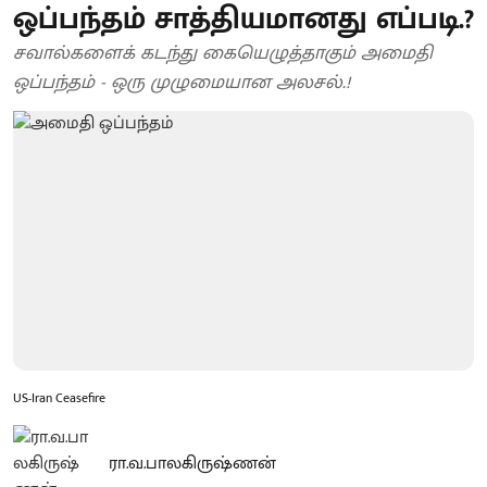
ஒப்பந்தம் சாத்தியமானது எப்படி.?
சவால்களைக் கடந்து கையெழுத்தாகும் அமைதி
ஒப்பந்தம் - ஒரு முழுமையான அலசல்.!
US-Iran Ceasefire
ரா.வ.பாலகிருஷ்ணன்