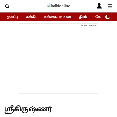
முகப்பு
கல்கி
மங்கையர் மலர்
தீபம்
கோகுலம்/Go
Advertisement
ஸ்ரீகிருஷ்ணர்