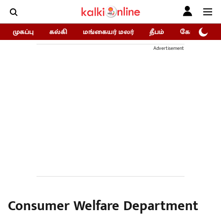
முகப்பு
கல்கி
மங்கையர் மலர்
தீபம்
கோகுலம்/Go
Advertisement
Consumer Welfare Department