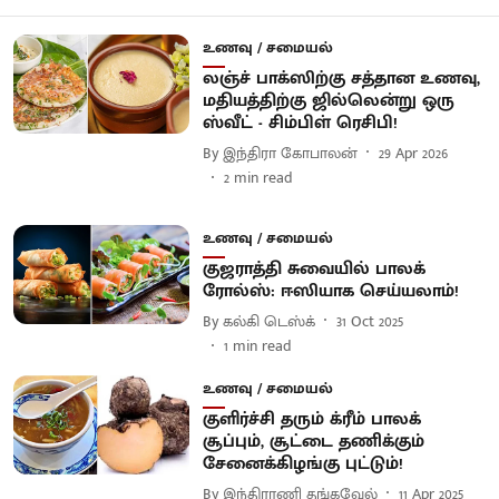
உணவு / சமையல்
லஞ்ச் பாக்ஸிற்கு சத்தான உணவு,
மதியத்திற்கு ஜில்லென்று ஒரு
ஸ்வீட் - சிம்பிள் ரெசிபி!
By
இந்திரா கோபாலன்
29 Apr 2026
2
min read
உணவு / சமையல்
குஜராத்தி சுவையில் பாலக்
ரோல்ஸ்: ஈஸியாக செய்யலாம்!
By
கல்கி டெஸ்க்
31 Oct 2025
1
min read
உணவு / சமையல்
குளிர்ச்சி தரும் க்ரீம் பாலக்
சூப்பும், சூட்டை தணிக்கும்
சேனைக்கிழங்கு புட்டும்!
By
இந்திராணி தங்கவேல்
11 Apr 2025