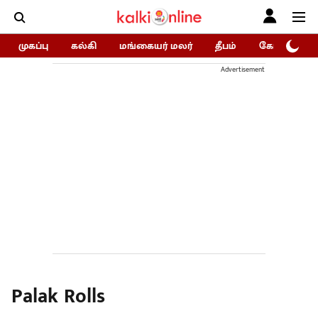
முகப்பு
கல்கி
மங்கையர் மலர்
தீபம்
கோகுலம்/Go
Advertisement
Palak Rolls