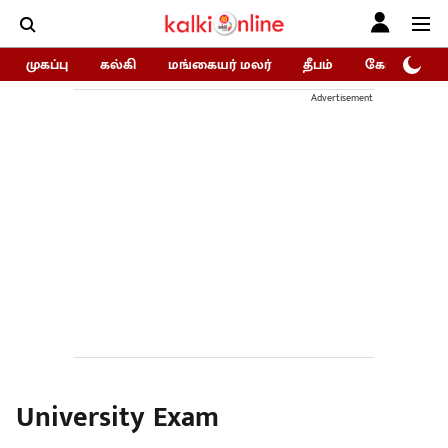
முகப்பு
கல்கி
மங்கையர் மலர்
தீபம்
கோகுலம்/Go
Advertisement
University Exam