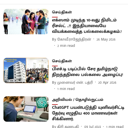
செய்திகள்
எக்ஸாம் முடிந்த 10-வது நிமிடம்
ரிசல்ட் ..!! இந்தியாவையே
வியக்கவைத்த பல்கலைக்கழகம்.!
By
கோவீ.ராஜேந்திரன்
26 May 2026
2
min read
செய்திகள்
பிஎச்.டி படிப்பில் சேர தமிழ்நாடு
திறந்தநிலை பல்கலை அழைப்பு!
By
முனைவர் என். பத்ரி
20 Apr 2026
1
min read
அறிவியல் / தொழில்நுட்பம்
ChatGPT பயன்படுத்தி யுனிவர்சிட்டி
தேர்வு எழுதிய 400 மாணவர்கள்
சிக்கினார்.
By
கிரி கணபதி
09 Jul 2023
1
min read