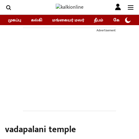
முகப்பு
கல்கி
மங்கையர் மலர்
தீபம்
கோகுலம்/Go
Advertisement
vadapalani temple