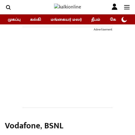
முகப்பு
கல்கி
மங்கையர் மலர்
தீபம்
கோகுலம்/Go
Advertisement
Vodafone, BSNL