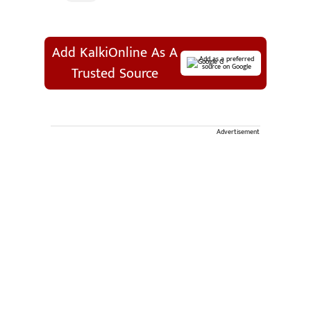
Add KalkiOnline As A
Add as a preferred
source on Google
Trusted Source
Advertisement