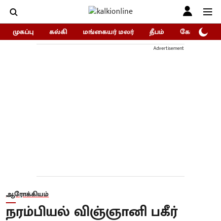
முகப்பு
கல்கி
மங்கையர் மலர்
தீபம்
கோகுலம்/Go
Advertisement
ஆரோக்கியம்
நரம்பியல் விஞ்ஞானி பகீர்