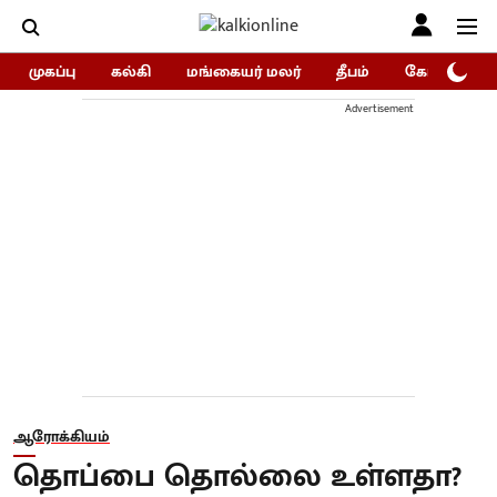
முகப்பு
கல்கி
மங்கையர் மலர்
தீபம்
கோகுலம்/Go
Advertisement
ஆரோக்கியம்
தொப்பை தொல்லை உள்ளதா?