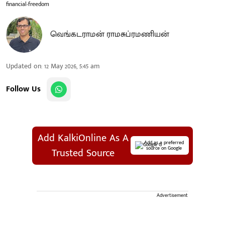
financial-freedom
வெங்கடராமன் ராமசுப்ரமணியன்
Updated on
:
12 May 2026, 5:45 am
Follow Us
Add KalkiOnline As A
Add as a preferred
source on Google
Trusted Source
Advertisement