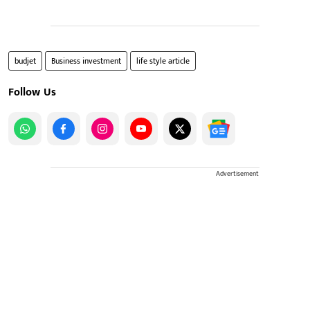
budjet
Business investment
life style article
Follow Us
Advertisement