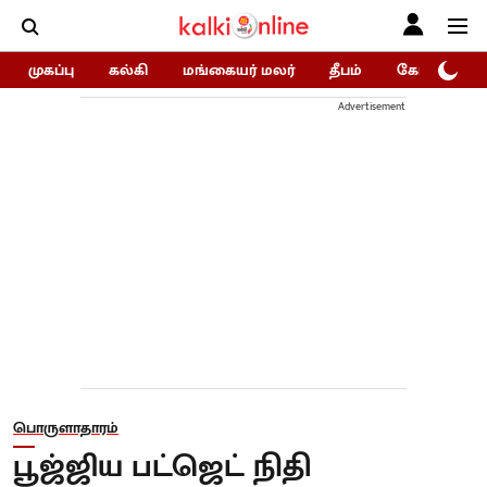
முகப்பு
கல்கி
மங்கையர் மலர்
தீபம்
கோகுலம்/Go
Advertisement
பொருளாதாரம்
பூஜ்ஜிய பட்ஜெட் நிதி