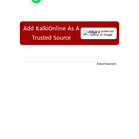
Add KalkiOnline As A
Add as a preferred
source on Google
Trusted Source
Advertisement