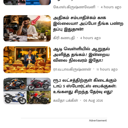
கே.எஸ்.கிருஷ்ணவேனி
4 hours ago
அதிகம் சம்பாதிச்சும் காசு
இல்லையா? அப்போ நீங்க பண்ற
தப்பு இதுதான்!
கிரி கணபதி
4 hours ago
ஆடி வெள்ளியில் ஆறுதல்
அளித்த தங்கம்.! இன்றைய
விலை நிலவரம் இதோ.!
ரா.வ.பாலகிருஷ்ணன்
11 hours ago
ரூ.2 லட்சத்திற்குள் கிடைக்கும்
டாப் 5 ஸ்போர்ட்ஸ் பைக்குகள்:
உங்களது சிறந்த தேர்வு எது?
கவிதா பக்கிள்
06 Aug 2026
Advertisement