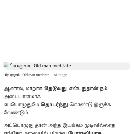
பிரபஞ்சம் | Old man meditate
AI Image
ஆனால், மாறாக '
தேடுவது
' என்பதுதான் நம்
அடையாளமாக
எப்பொழுதுமே
தொடர்ந்து
கொண்டு இருக்க
வேண்டும்.
அப்பொழுது தான் அந்த இயக்கம் முடிவில்லாத
எங்கோ மலையில் பிறந்து
பேரருவியாக,