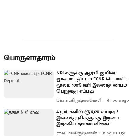
பொருளாதாரம்
NRI-களுக்கு ஆர்.பி.ஐ-யின்
ஜாக்பாட் திட்டம்:FCNR டெபாசிட்
மூலம் 100% வரி இல்லாத லாபம்
பெறுவது எப்படி?
கே.எஸ்.கிருஷ்ணவேனி
6 hours ago
4 நாட்களில் ரூ.6,120 உயர்வு..!
இல்லத்தரசிகளுக்கு இடியை
இறக்கிய தங்கம் விலை.!
ரா.வ.பாலகிருஷ்ணன்
12 hours ago