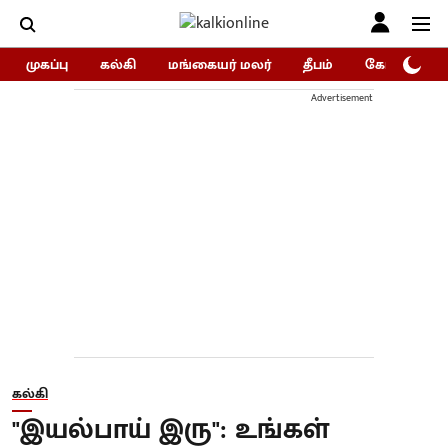
முகப்பு
கல்கி
மங்கையர் மலர்
தீபம்
கோகுலம்/Go
Advertisement
கல்கி
"இயல்பாய் இரு": உங்கள்