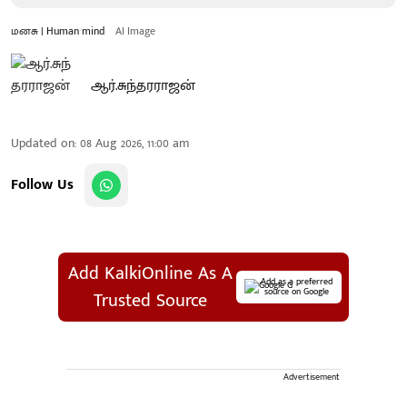
மனசு | Human mind
AI Image
ஆர்.சுந்தரராஜன்
Updated on
:
08 Aug 2026, 11:00 am
Follow Us
Add KalkiOnline As A
Add as a preferred
source on Google
Trusted Source
Advertisement