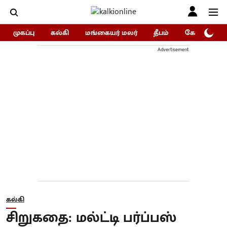
முகப்பு
கல்கி
மங்கையர் மலர்
தீபம்
கோகுலம்/Go
Advertisement
கல்கி
சிறுகதை: மல்ட்டி பர்ப்பஸ்