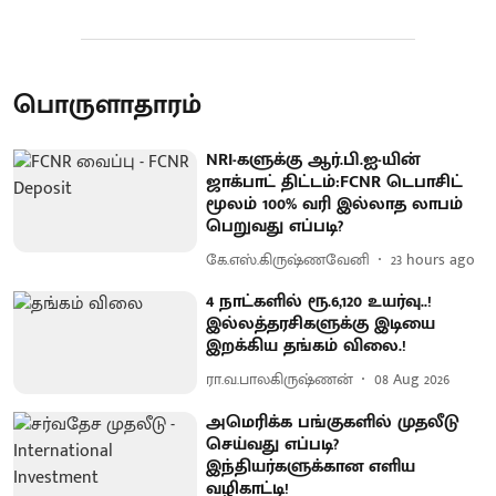
பொருளாதாரம்
NRI-களுக்கு ஆர்.பி.ஐ-யின்
ஜாக்பாட் திட்டம்:FCNR டெபாசிட்
மூலம் 100% வரி இல்லாத லாபம்
பெறுவது எப்படி?
கே.எஸ்.கிருஷ்ணவேனி
23 hours ago
4 நாட்களில் ரூ.6,120 உயர்வு..!
இல்லத்தரசிகளுக்கு இடியை
இறக்கிய தங்கம் விலை.!
ரா.வ.பாலகிருஷ்ணன்
08 Aug 2026
அமெரிக்க பங்குகளில் முதலீடு
செய்வது எப்படி?
இந்தியர்களுக்கான எளிய
வழிகாட்டி!