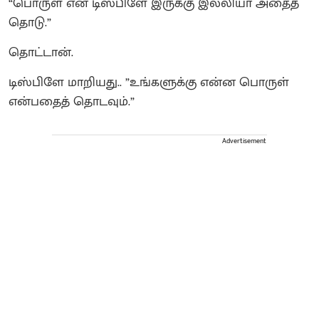
“பொருள் என டிஸ்பிளே இருக்கு இல்லியா அதைத்
தொடு.”
தொட்டான்.
டிஸ்பிளே மாறியது.. ”உங்களுக்கு என்ன பொருள்
என்பதைத் தொடவும்.”
Advertisement