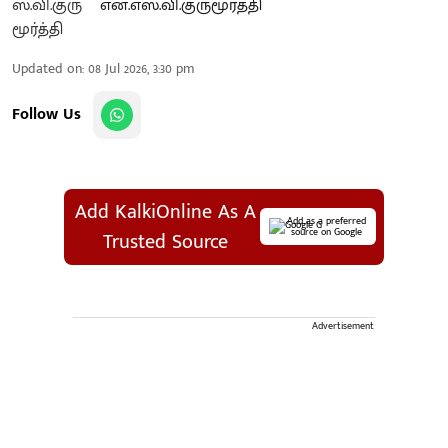
என்.எஸ்.வி.குருமூர்த்தி
Updated on
:
08 Jul 2026, 3:30 pm
Follow Us
Add KalkiOnline As A
Add as a preferred
source on Google
Trusted Source
Advertisement