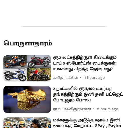
பொருளாதாரம்
ரூ.2 லட்சத்திற்குள் கிடைக்கும்
டாப் 5 ஸ்போர்ட்ஸ் பைக்குகள்:
உங்களது சிறந்த தேர்வு எது?
கவிதா பக்கிள்
15 hours ago
2 நாட்களில் ரூ.4,400 உயர்வு.!
தங்கத்திற்கும் இனி தனி பட்ஜெட்
போடனும் போல.!
ரா.வ.பாலகிருஷ்ணன்
22 hours ago
மக்களுக்கு அடுத்த ஷாக்..! இனி
₹2000-க்கு மேற்பட்ட GPay , Paytm