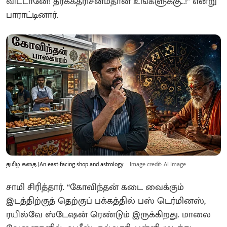
விட்டானே! தீர்க்கதரிசனம்தான் உங்களுக்கு…!’’ என்று
பாராட்டினார்.
தமிழ் கதை |An east-facing shop and astrology
Image credit: AI Image
சாமி சிரித்தார். ‘‘கோவிந்தன் கடை வைக்கும்
இடத்திற்குத் தெற்குப் பக்கத்தில் பஸ் டெர்மினஸ்,
ரயில்வே ஸ்டேஷன் ரெண்டும் இருக்கிறது. மாலை