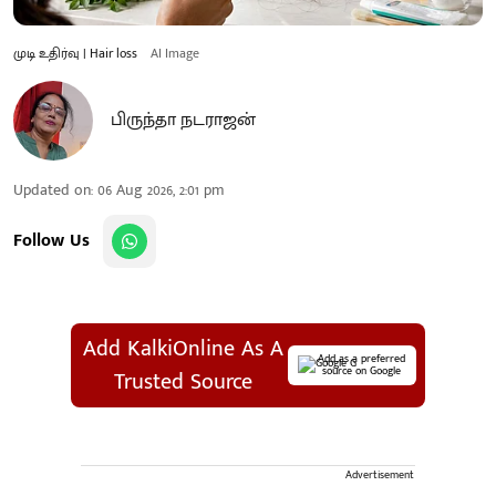
முடி உதிர்வு | Hair loss
AI Image
பிருந்தா நடராஜன்
Updated on
:
06 Aug 2026, 2:01 pm
Follow Us
Add KalkiOnline As A
Add as a preferred
source on Google
Trusted Source
Advertisement