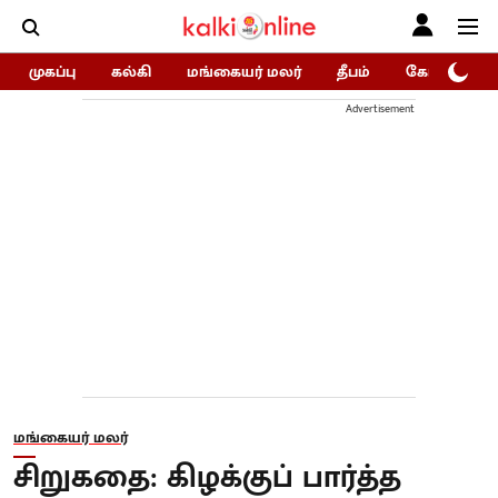
முகப்பு
கல்கி
மங்கையர் மலர்
தீபம்
கோகுலம்/Go
Advertisement
மங்கையர் மலர்
சிறுகதை: கிழக்குப் பார்த்த