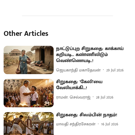
Other Articles
நாட்டுப்புற சிறுகதை: காக்காய்
கறியடி... கண்ணிலிடும்
வெண்ணெயடி..!
ஜெயகாந்தி மகாதேவன்
29 Jul 2026
சிறுகதை: ‘கேலி’யை
வேலியாக்கி...!
ராமன். செல்வராஜ்
28 Jul 2026
சிறுகதை: சிலம்பின் நாதம்!
மாலதி சந்திரசேகரன்
16 Jul 2026