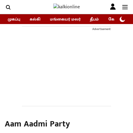
முகப்பு
கல்கி
மங்கையர் மலர்
தீபம்
கோகுலம்/Go
Advertisement
Aam Aadmi Party