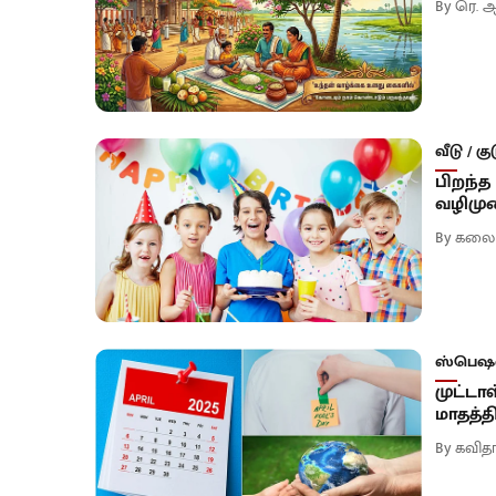
By
ரெ. 
வீடு / கு
பிறந்த
வழிமு
By
கலைம
ஸ்பெஷ
முட்டா
மாதத்த
By
கவிதா