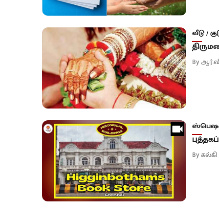
வீடு / கு
திருமண
By
ஆர்.வ
ஸ்பெஷ
புத்தக
By
கல்கி