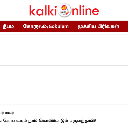
தீபம்
கோகுலம்/Gokulam
முக்கிய பிரிவுகள்
ர் மலர்
 கோடையும் நாம் கொண்டாடும் பருவந்தான்!