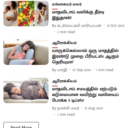
மங்கையர் மலர்
மாதவிடாய் வலிக்கு தீர்வு
இதுதான்!
By
சுடர்லெட்சுமி மாரியப்பன்
15 Oct 2024
2
min read
ஆரோக்கியம்
யாருக்கெல்லாம் ஒரு மாதத்தில்
இரண்டு முறை பீரியட்ஸ் ஆகும்
தெரியுமா?
By
பாரதி
01 Sep 2024
1
min read
ஆரோக்கியம்
மாதவிடாய் சமயத்தில் ஏற்படும்
கடுமையான வயிற்று வலியைப்
போக்க 5 டிப்ஸ்!
By
நான்சி மலர்
31 Aug 2024
1
min read
Read More