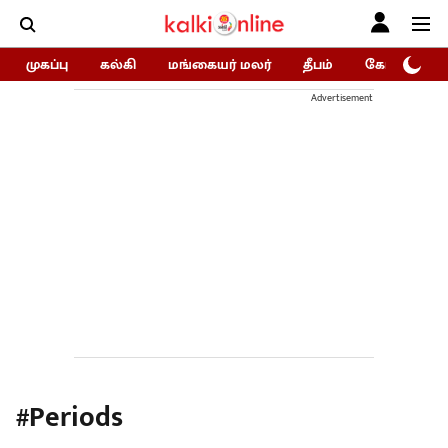
முகப்பு
கல்கி
மங்கையர் மலர்
தீபம்
கோகுலம்/Go
Advertisement
#Periods