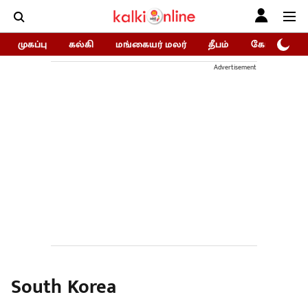
முகப்பு
கல்கி
மங்கையர் மலர்
தீபம்
கோகுலம்/Go
Advertisement
South Korea