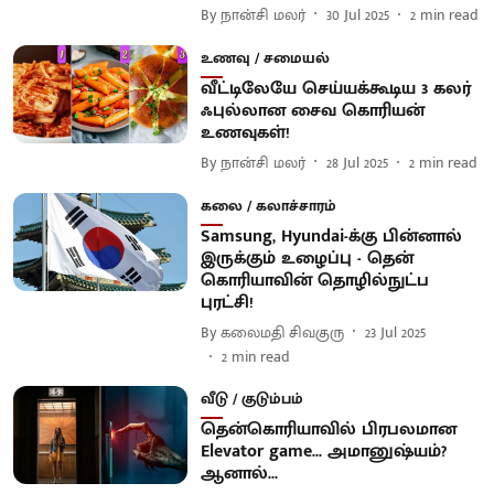
By
நான்சி மலர்
30 Jul 2025
2
min read
உணவு / சமையல்
வீட்டிலேயே செய்யக்கூடிய 3 கலர்
ஃபுல்லான சைவ கொரியன்
உணவுகள்!
By
நான்சி மலர்
28 Jul 2025
2
min read
கலை / கலாச்சாரம்
Samsung, Hyundai-க்கு பின்னால்
இருக்கும் உழைப்பு - தென்
கொரியாவின் தொழில்நுட்ப
புரட்சி!
By
கலைமதி சிவகுரு
23 Jul 2025
2
min read
வீடு / குடும்பம்
தென்கொரியாவில் பிரபலமான
Elevator game... அமானுஷ்யம்?
ஆனால்...