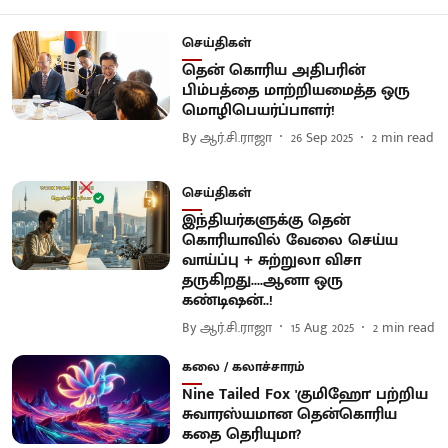
செய்திகள்
தென் கொரிய அதிபரின்
பிம்பத்தை மாற்றியமைத்த ஒரு
மொழிபெயர்ப்பாளர்!
By
ஆர்.சி.ராஜா
26 Sep 2025
2
min read
செய்திகள்
இந்தியர்களுக்கு தென்
கொரியாவில் வேலை செய்ய
வாய்ப்பு + சுற்றுலா விசா
தருகிறது....ஆனா ஒரு
கண்டிஷன்..!
By
ஆர்.சி.ராஜா
15 Aug 2025
2
min read
கலை / கலாச்சாரம்
Nine Tailed Fox 'குமிஹோ' பற்றிய
சுவாரஸ்யமான தென்கொரிய
கதை தெரியுமா?