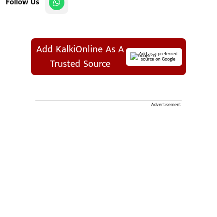
Follow Us
Add KalkiOnline As A
Add as a preferred
source on Google
Trusted Source
Advertisement