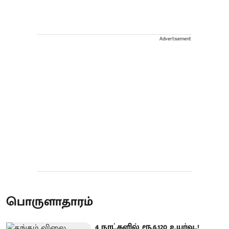
Advertisement
பொருளாதாரம்
4 நாட்களில் ரூ.6,120 உயர்வு..!