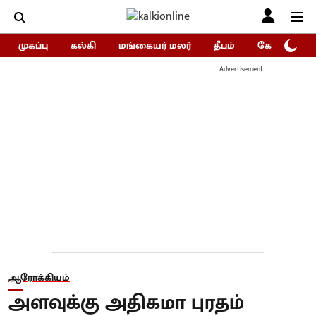
முகப்பு
கல்கி
மங்கையர் மலர்
தீபம்
கோகுலம்/Go
Advertisement
ஆரோக்கியம்
அளவுக்கு அதிகமா புரதம்