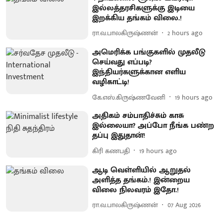
இல்லத்தரசிகளுக்கு இடியை
இறக்கிய தங்கம் விலை.!
ரா.வ.பாலகிருஷ்ணன்
2 hours ago
அமெரிக்க பங்குகளில் முதலீடு
செய்வது எப்படி?
இந்தியர்களுக்கான எளிய
வழிகாட்டி!
கே.எஸ்.கிருஷ்ணவேனி
19 hours ago
அதிகம் சம்பாதிச்சும் காசு
இல்லையா? அப்போ நீங்க பண்ற
தப்பு இதுதான்!
கிரி கணபதி
19 hours ago
ஆடி வெள்ளியில் ஆறுதல்
அளித்த தங்கம்.! இன்றைய
விலை நிலவரம் இதோ.!
ரா.வ.பாலகிருஷ்ணன்
07 Aug 2026