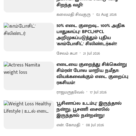
சிறந்த வழி!
கலைமதி சிவகுரு
02 Aug 2026
50% எடை குறைவு... 100% அதிக
பாதுகாப்பு! BPCL,HPCL
அறிமுகப்படுத்தும் புதிய
'காம்போசிட்' சிலிண்டர்கள்!
சேலம் சுபா
21 Jul 2026
எடையை குறைத்து சிக்கென்று
சிம்ரன் போல மாறிய நமீதா:
வியக்கவைக்கும் எடை குறைப்பு
ரகசியம்!
ராஜமருதவேல்
17 Jul 2026
'பூசினாப்ல உடம்பு' இருந்தால்
நன்று; பூசணி சைஸில்
இருந்தால் நன்றன்று!
என். கோமதி
08 Jul 2026