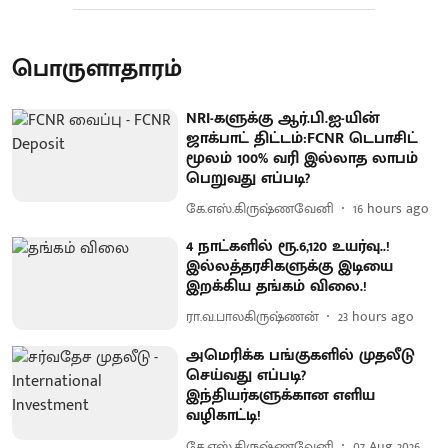
பொருளாதாரம்
NRI-களுக்கு ஆர்.பி.ஐ-யின்
ஜாக்பாட் திட்டம்:FCNR டெபாசிட்
மூலம் 100% வரி இல்லாத லாபம்
பெறுவது எப்படி?
கே.எஸ்.கிருஷ்ணவேனி
16 hours ago
4 நாட்களில் ரூ.6,120 உயர்வு..!
இல்லத்தரசிகளுக்கு இடியை
இறக்கிய தங்கம் விலை.!
ரா.வ.பாலகிருஷ்ணன்
23 hours ago
அமெரிக்க பங்குகளில் முதலீடு
செய்வது எப்படி?
இந்தியர்களுக்கான எளிய
வழிகாட்டி!
கே.எஸ்.கிருஷ்ணவேனி
07 Aug 2026