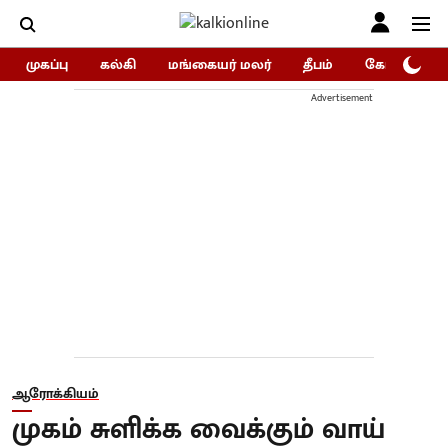
முகப்பு
கல்கி
மங்கையர் மலர்
தீபம்
கோகுலம்/Go
Advertisement
ஆரோக்கியம்
முகம் சுளிக்க வைக்கும் வாய்