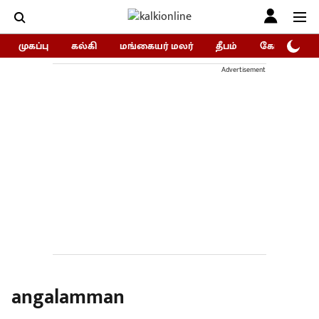
முகப்பு
கல்கி
மங்கையர் மலர்
தீபம்
கோகுலம்/Go
Advertisement
angalamman