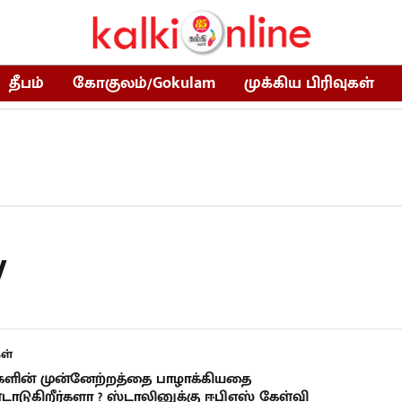
தீபம்
கோகுலம்/Gokulam
முக்கிய பிரிவுகள்
y
ள்
ளின் முன்னேற்றத்தை பாழாக்கியதை
டுகிறீர்களா ? ஸ்டாலினுக்கு ஈபிஎஸ் கேள்வி