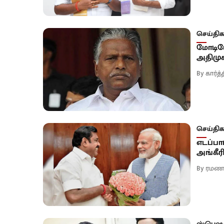
செய்திக
மோடியே
அதிமுக
By
கார்த
செய்திக
எடப்பா
அங்கீரி
By
ரமண
ஸ்பெஷ