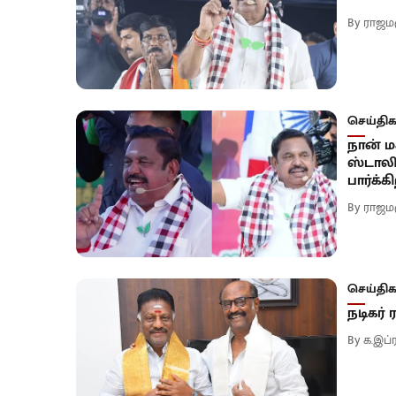
By
ராஜம
செய்திக
நான் ம
ஸ்டாலி
பார்க்க
By
ராஜம
செய்திக
நடிகர் 
By
க.இப்ர