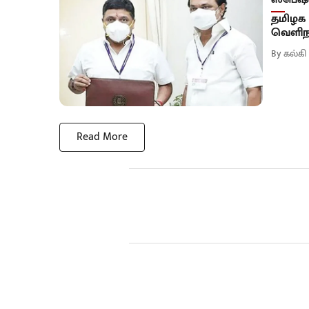
தமிழக 
வெளிநட
By
கல்கி
Read More