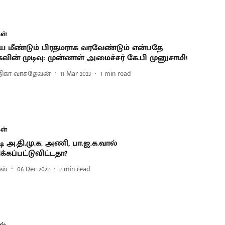
ள்
 மீண்டும் பிரதமராக வரவேண்டும் என்பதே
வின் முடிவு: முன்னாள் அமைச்சர் கே.பி முனுசாமி!
்திகா வாசுதேவன்
11 Mar 2023
1
min read
ள்
டி அ.தி.மு.க. அணி, பா.ஜ.க.வால்
க்கப்பட்டுவிட்டதா?
ன்
06 Dec 2022
2
min read
ல்