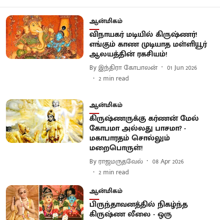
ஆன்மிகம்
விநாயகர் மடியில் கிருஷ்ணர்!
எங்கும் காண முடியாத மள்ளியூர்
ஆலயத்தின் ரகசியம்!
By
இந்திரா கோபாலன்
01 Jun 2026
2
min read
ஆன்மிகம்
கிருஷ்ணருக்கு கர்ணன் மேல்
கோபமா அல்லது பாசமா? -
மகாபாரதம் சொல்லும்
மறைபொருள்!
By
ராஜமருதவேல்
08 Apr 2026
2
min read
ஆன்மிகம்
பிருந்தாவனத்தில் நிகழ்ந்த
கிருஷ்ண லீலை - ஒரு