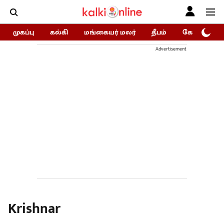
முகப்பு
கல்கி
மங்கையர் மலர்
தீபம்
கோகுலம்/Go
Advertisement
Krishnar