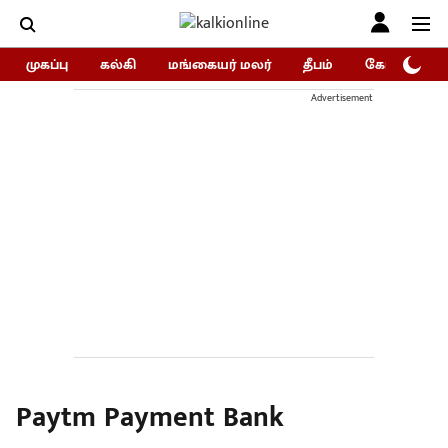
முகப்பு
கல்கி
மங்கையர் மலர்
தீபம்
கோகுலம்/Go
Advertisement
Paytm Payment Bank