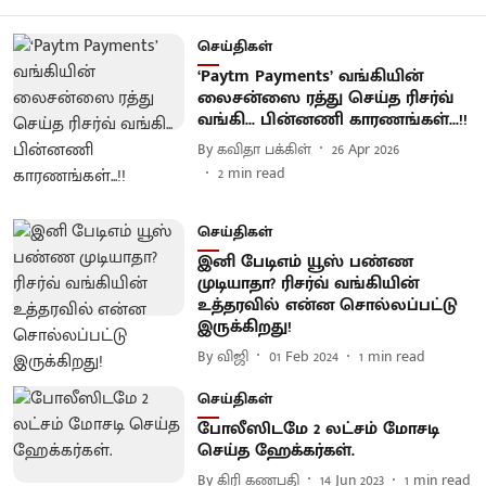
செய்திகள்
‘Paytm Payments’ வங்கியின்
லைசன்ஸை ரத்து செய்த ரிசர்வ்
வங்கி... பின்னணி காரணங்கள்...!!
By
கவிதா பக்கிள்
26 Apr 2026
2
min read
செய்திகள்
இனி பேடிஎம் யூஸ் பண்ண
முடியாதா? ரிசர்வ் வங்கியின்
உத்தரவில் என்ன சொல்லப்பட்டு
இருக்கிறது!
By
விஜி
01 Feb 2024
1
min read
செய்திகள்
போலீஸிடமே 2 லட்சம் மோசடி
செய்த ஹேக்கர்கள்.
By
கிரி கணபதி
14 Jun 2023
1
min read