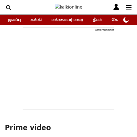
முகப்பு
கல்கி
மங்கையர் மலர்
தீபம்
கோகுலம்/Go
Advertisement
Prime video