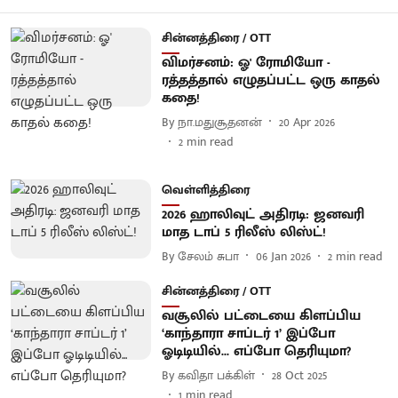
சின்னத்திரை / OTT
விமர்சனம்: ஓ' ரோமியோ -
ரத்தத்தால் எழுதப்பட்ட ஒரு காதல்
கதை!
By
நா.மதுசூதனன்
20 Apr 2026
2
min read
வெள்ளித்திரை
2026 ஹாலிவுட் அதிரடி: ஜனவரி
மாத டாப் 5 ரிலீஸ் லிஸ்ட்!
By
சேலம் சுபா
06 Jan 2026
2
min read
சின்னத்திரை / OTT
வசூலில் பட்டையை கிளப்பிய
‘காந்தாரா சாப்டர் 1’ இப்போ
ஓடிடியில்... எப்போ தெரியுமா?
By
கவிதா பக்கிள்
28 Oct 2025
1
min read