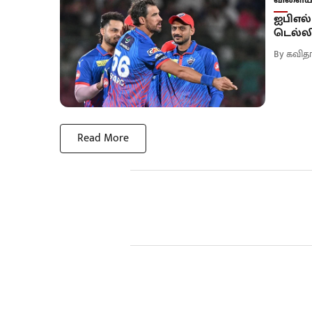
ஐபிஎல்
டெல்லி
By
கவிதா
Read More