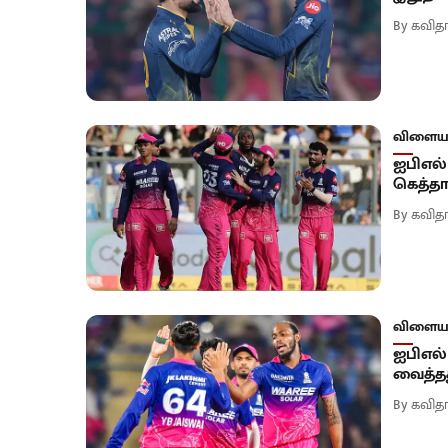
By
கவிதா
விளையா
ஐபிஎல் 
கெத்தா
By
கவிதா
விளையா
ஐபிஎல்
வைத்தத
By
கவிதா