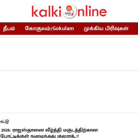
தீபம்
கோகுலம்/Gokulam
முக்கிய பிரிவுகள்
ட்டு
 2026: ராஜஸ்தானை வீழ்த்தி மகுடத்திற்கான
போட்டிக்குள் நுழைந்தது குஜராத்..!!