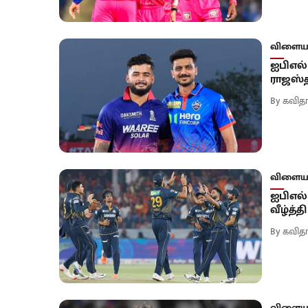
விளையா
ஐபிஎல் 
ராஜஸ்த
By
கவிதா
விளையா
ஐபிஎல்
வீழ்த்த
By
கவிதா
விளையா