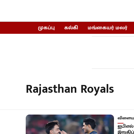
முகப்பு
கல்கி
மங்கையர் மலர்
Rajasthan Royals
விளையா
ஐபிஎல்
இறுதிப்