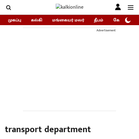
முகப்பு
கல்கி
மங்கையர் மலர்
தீபம்
கோகுலம்/Go
Advertisement
transport department