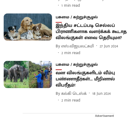
1
min read
பசுமை / சுற்றுச்சூழல்
இந்திய சட்டப்படி செல்லப்
பிராணிகளாக வளர்க்கக் கூடாத
விலங்குகள் எவை தெரியுமா?
By
எஸ்.விஜயலட்சுமி
27 Jun 2024
2
min read
பசுமை / சுற்றுச்சூழல்
வன விலங்குகளிடம் வீம்பு
பண்ணாதீர்கள்... மீறினால்
விபரீதம்!
By
கல்கி டெஸ்க்
18 Jun 2024
2
min read
Advertisement