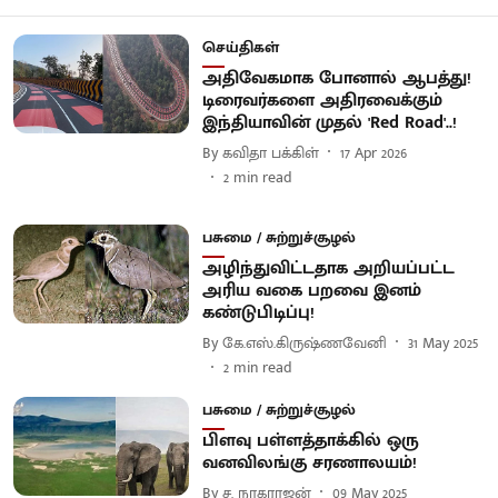
செய்திகள்
அதிவேகமாக போனால் ஆபத்து!
டிரைவர்களை அதிரவைக்கும்
இந்தியாவின் முதல் 'Red Road'..!
By
கவிதா பக்கிள்
17 Apr 2026
2
min read
பசுமை / சுற்றுச்சூழல்
அழிந்துவிட்டதாக அறியப்பட்ட
அரிய வகை பறவை இனம்
கண்டுபிடிப்பு!
By
கே.எஸ்.கிருஷ்ணவேனி
31 May 2025
2
min read
பசுமை / சுற்றுச்சூழல்
பிளவு பள்ளத்தாக்கில் ஒரு
வனவிலங்கு சரணாலயம்!
By
ச. நாகராஜன்
09 May 2025