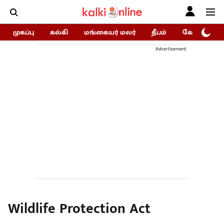
முகப்பு
கல்கி
மங்கையர் மலர்
தீபம்
கோகுலம்/Go
Advertisement
Wildlife Protection Act