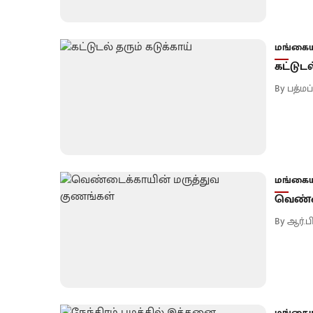
மங்கைய
கட்டுடல
By
பத்மப
மங்கைய
வெண்ட
By
ஆர்.
மங்கைய