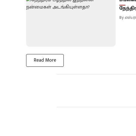
நேந்தி
By
எஸ்.ர
Read More