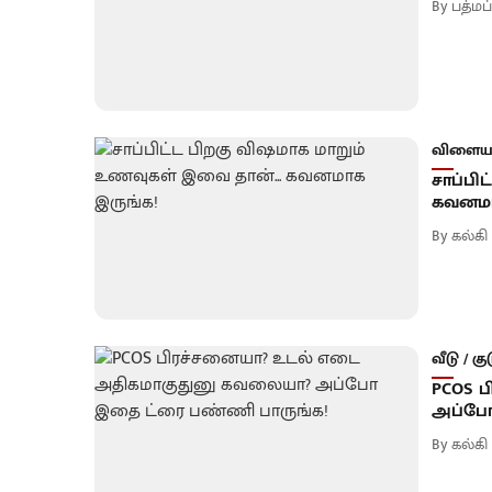
By
பத்மப
விளையா
சாப்பி
கவனமா
By
கல்கி
வீடு / கு
PCOS 
அப்போ
By
கல்கி