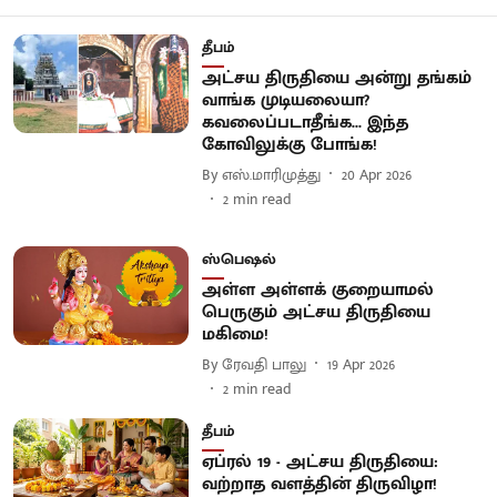
தீபம்
அட்சய திருதியை அன்று தங்கம்
வாங்க முடியலையா?
கவலைப்படாதீங்க... இந்த
கோவிலுக்கு போங்க!
By
எஸ்.மாரிமுத்து
20 Apr 2026
2
min read
ஸ்பெஷல்
அள்ள அள்ளக் குறையாமல்
பெருகும் அட்சய திருதியை
மகிமை!
By
ரேவதி பாலு
19 Apr 2026
2
min read
தீபம்
​ஏப்ரல் 19 - அட்சய திருதியை:
வற்றாத வளத்தின் திருவிழா!