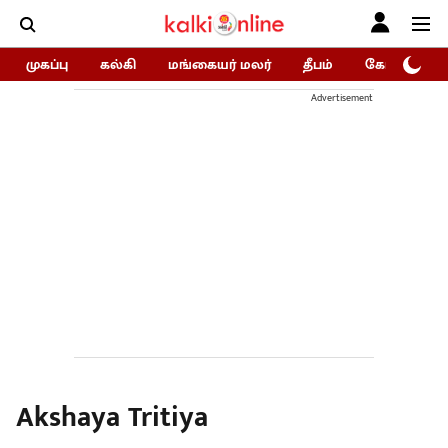
முகப்பு
கல்கி
மங்கையர் மலர்
தீபம்
கோகுலம்/Go
Advertisement
Akshaya Tritiya