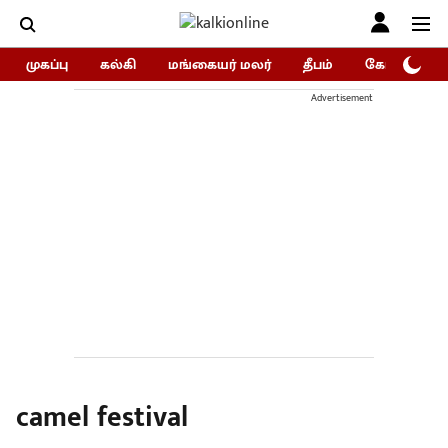
முகப்பு
கல்கி
மங்கையர் மலர்
தீபம்
கோகுலம்/Go
Advertisement
camel festival