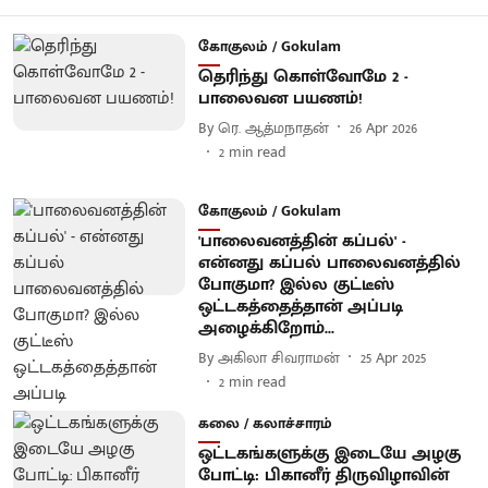
கோகுலம் / Gokulam
தெரிந்து கொள்வோமே 2 -
பாலைவன பயணம்!
By
ரெ. ஆத்மநாதன்
26 Apr 2026
2
min read
கோகுலம் / Gokulam
'பாலைவனத்தின் கப்பல்' -
என்னது கப்பல் பாலைவனத்தில்
போகுமா? இல்ல குட்டீஸ்
ஒட்டகத்தைத்தான் அப்படி
அழைக்கிறோம்...
By
அகிலா சிவராமன்
25 Apr 2025
2
min read
கலை / கலாச்சாரம்
ஒட்டகங்களுக்கு இடையே அழகு
போட்டி: பிகானீர் திருவிழாவின்