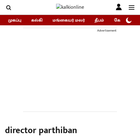
முகப்பு
கல்கி
மங்கையர் மலர்
தீபம்
கோகுலம்/Go
Advertisement
director parthiban