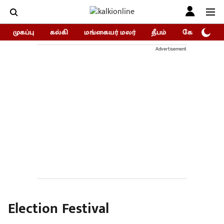
முகப்பு
கல்கி
மங்கையர் மலர்
தீபம்
கோகுலம்/Go
Advertisement
Election Festival