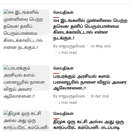
செய்திகள்
104 இடங்களில் முன்னிலை பெற்ற
தவெக! தனிப் பெரும்பான்மை
கிடைக்காவிட்டால் என்ன
நடக்கும்..?
By
ராஜமருதவேல்
04 May 2026
2
min read
செய்திகள்
பரபரக்கும் அரசியல் களம்:
பனையூரில் நாளை விஜய் அவசர
ஆலோசனை..!!
By
ராஜமருதவேல்
29 Apr 2026
2
min read
செய்திகள்
திமுக ஒரு கட்சி அல்ல அது ஒரு
கார்ப்பரேட் கம்பெனி– எடப்பாடி