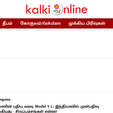
தீபம்
கோகுலம்/Gokulam
முக்கிய பிரிவுகள்
தாரம்
வின் புதிய வரவு 'Model Y L': இந்தியாவில் முன்பதிவு
ியது - சிறப்பம்சங்கள் என்ன?