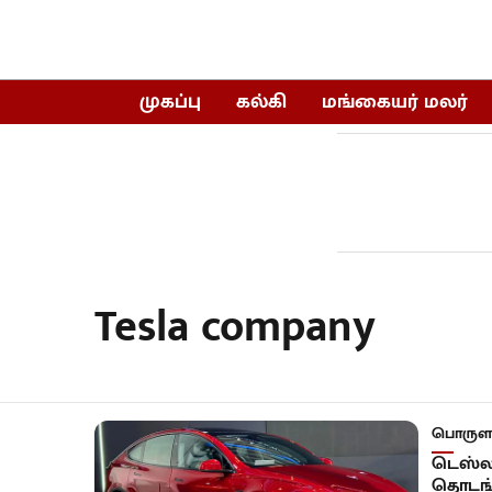
முகப்பு
கல்கி
மங்கையர் மலர்
Tesla company
பொருளா
டெஸ்லா
தொடங்க