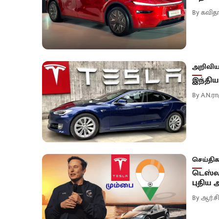
By
கவிதா
அறிவியல
இந்திய
By
A.N.ரா
செய்திக
டெஸ்ல
புதிய அ
By
ஆர்.ச