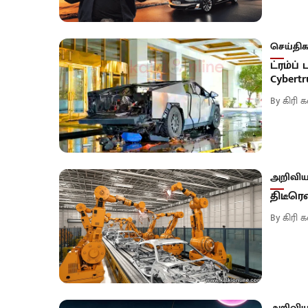
செய்திக
ட்ரம்ப்
Cybertr
By
கிரி
அறிவியல
திடீரென
By
கிரி
அறிவியல