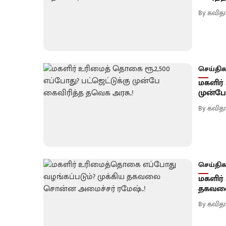
By
கவிதா
செய்திக
மகளிர்
முன்பே
By
கவிதா
செய்திக
மகளிர்
தகவலை
By
கவிதா