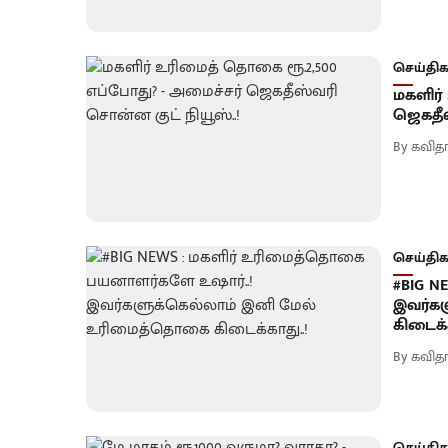
செய்திக
மகளிர்
ஜெகதீஸ
By
கவிதா
செய்திக
#BIG N
இவர்க
கிடைக்க
By
கவிதா
செய்திக