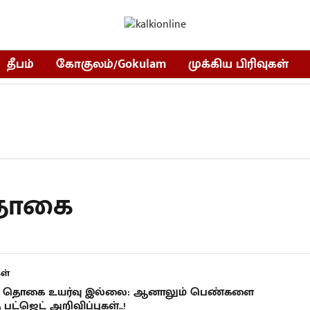
தீபம்
கோகுலம்/Gokulam
முக்கிய பிரிவுகள்
 தொகை
ள்
 தொகை உயர்வு இல்லை: ஆனாலும் பெண்களை
 பட்ஜெட் அறிவிப்புகள்..!