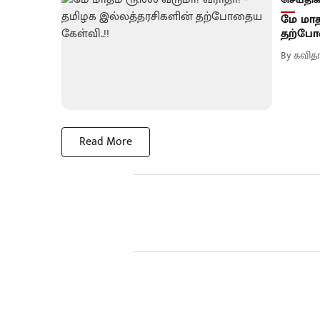
மே மாத
தற்போத
By
கவிதா
Read More