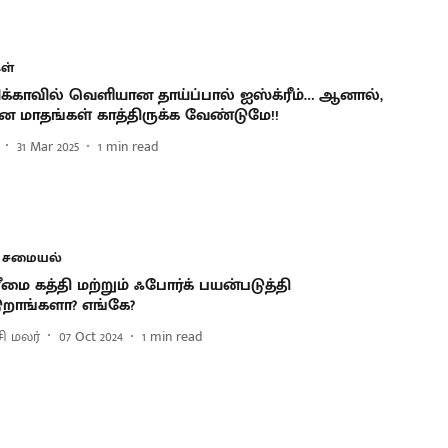
ள்
்காவில் வெளியான தாய்ப்பால் ஐஸ்க்ரீம்… ஆனால்,
 மாதங்கள் காத்திருக்க வேண்டுமே!!
31 Mar 2025
1
min read
 சமையல்
ீமை கத்தி மற்றும் ஃபோர்க் பயன்படுத்தி
டுறாங்களா? எங்கே?
ி மலர்
07 Oct 2024
1
min read