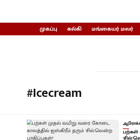
முகப்பு
கல்கி
மங்கையர் மலர்
#Icecream
ஆரோக்க
பற்கள்
'சில்'ல