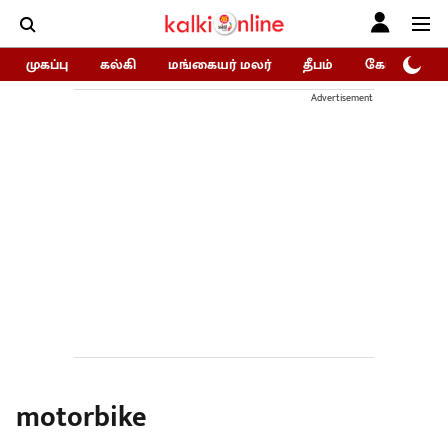
முகப்பு
கல்கி
மங்கையர் மலர்
தீபம்
கோகுலம்/Go
Advertisement
motorbike