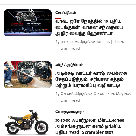
செய்திகள்
வாவ்.. ஒரே நேரத்தில் 10 புதிய
பைக்குகள்: வாகன சந்தையை
அதிர வைத்த ஹோண்டா!
By
ரா.வ.பாலகிருஷ்ணன்
25 Jul 2026
2
min read
வீடு / குடும்பம்
அடிக்கடி வாட்டர் வாஷ் பைக்கை
சேதப்படுத்தும்; சரியான சுத்தம்
மற்றும் iபராமரிப்பு வழிகாட்டி!
By
கே.எஸ்.கிருஷ்ணவேனி
26 May 2026
2
min read
பொருளாதாரம்
30-30-30 ஃபார்முலா! மிரட்டலான
அம்சங்களுடன் களமிறங்கிய
புதிய ‘Yezdi Scrambler 350’!