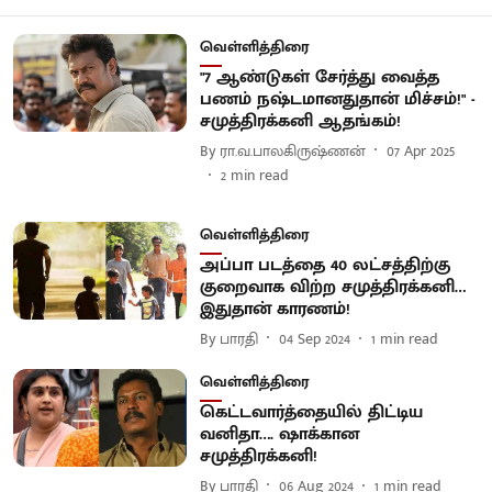
வெள்ளித்திரை
"7 ஆண்டுகள் சேர்த்து வைத்த
பணம் நஷ்டமானதுதான் மிச்சம்!" -
சமுத்திரக்கனி ஆதங்கம்!
By
ரா.வ.பாலகிருஷ்ணன்
07 Apr 2025
2
min read
வெள்ளித்திரை
அப்பா படத்தை 40 லட்சத்திற்கு
குறைவாக விற்ற சமுத்திரக்கனி…
இதுதான் காரணம்!
By
பாரதி
04 Sep 2024
1
min read
வெள்ளித்திரை
கெட்டவார்த்தையில் திட்டிய
வனிதா…. ஷாக்கான
சமுத்திரக்கனி!
By
பாரதி
06 Aug 2024
1
min read