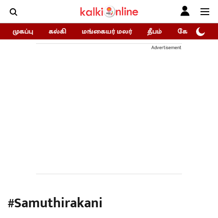
முகப்பு
கல்கி
மங்கையர் மலர்
தீபம்
கோகுலம்/Go
Advertisement
#Samuthirakani