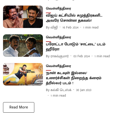
வெள்ளித்திரை
விஜய் கட்சியில் சமுத்திரகனி...
அவரே சொன்ன தகவல்!
By
விஜி
16 Feb 2024
1
min read
வெள்ளித்திரை
பரோட்டா போடும் ‘சாட்டை’ படம்
ஹீரோ!
By
ராகவ்குமார்
03 Feb 2024
1
min read
வெள்ளித்திரை
'நான் கடவுள் இல்லை'
உணர்ச்சிகள் நிறைந்த க்ரைம்
த்ரில்லர் படம் !
By
கல்கி டெஸ்க்
30 Jan 2023
1
min read
Read More