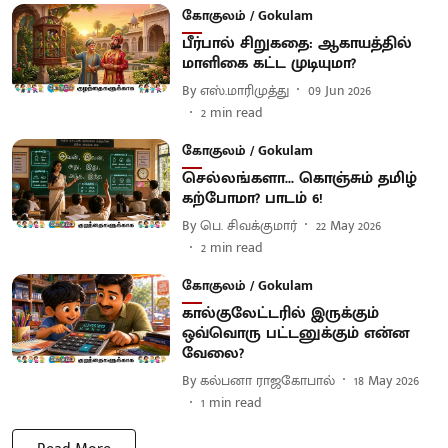
கோகுலம் / Gokulam
பீர்பால் சிறுகதை: ஆகாயத்தில்
மாளிகை கட்ட முடியுமா?
By
எஸ்.மாரிமுத்து
09 Jun 2026
2
min read
கோகுலம் / Gokulam
செல்லங்களா... கொஞ்சும் தமிழ்
கற்போமா? பாடம் 6!
By
பெ. சிவக்குமார்
22 May 2026
2
min read
கோகுலம் / Gokulam
கால்குலேட்டரில் இருக்கும்
ஒவ்வொரு பட்டனுக்கும் என்ன
வேலை?
By
கல்பனா ராஜகோபால்
18 May 2026
1
min read