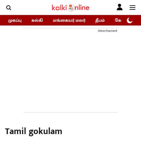
முகப்பு
கல்கி
மங்கையர் மலர்
தீபம்
கோகுலம்/Go
Advertisement
Tamil gokulam