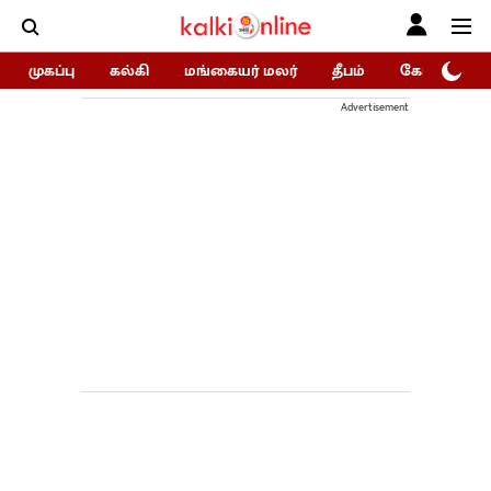
முகப்பு
கல்கி
மங்கையர் மலர்
தீபம்
கோகுலம்/Go
Advertisement