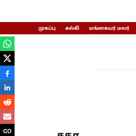
முகப்பு
கல்கி
மங்கையர் மலர்
சகா