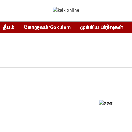
தீபம்
கோகுலம்/Gokulam
முக்கிய பிரிவுகள்